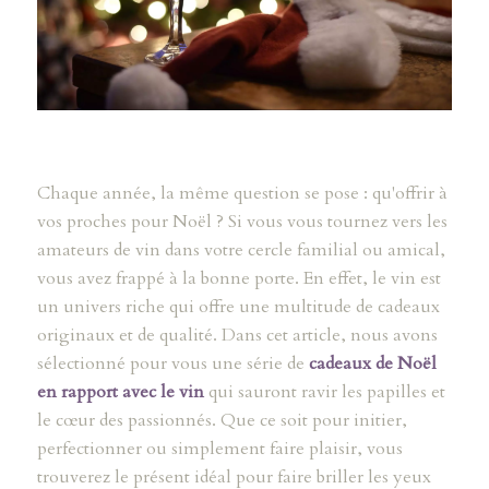
Chaque année, la même question se pose : qu'offrir à
vos proches pour Noël ? Si vous vous tournez vers les
amateurs de vin dans votre cercle familial ou amical,
vous avez frappé à la bonne porte. En effet, le vin est
un univers riche qui offre une multitude de cadeaux
originaux et de qualité. Dans cet article, nous avons
sélectionné pour vous une série de
cadeaux de Noël
en rapport avec le vin
qui sauront ravir les papilles et
le cœur des passionnés. Que ce soit pour initier,
perfectionner ou simplement faire plaisir, vous
trouverez le présent idéal pour faire briller les yeux