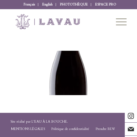
Français
English
PHOTOTHÈQUE
ESPACE PRO
La Décelle
Vous êtes ici :
Accueil
/
NOS VINS LA DECELLE
/
La Décelle
Site réalisé par
L'EAU À LA BOUCHE
.
MENTIONS LÉGALES
Politique de confidentialité
Prendre RDV